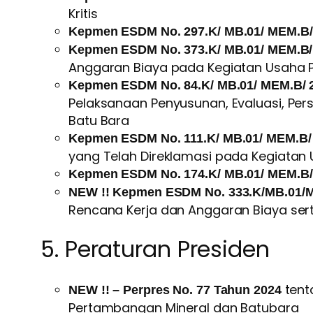
Kritis
Kepmen ESDM No. 29
7
.K/ MB.01/ MEM.B/
Kepmen ESDM No. 373.K/ MB.01/ MEM.B
Anggaran Biaya pada Kegiatan Usaha 
Kepmen ESDM No. 84.K/ MB.01/ MEM.B/
Pelaksanaan Penyusunan, Evaluasi, Pe
Batu Bara
Kepmen ESDM No.
111
.K/ MB.01/ MEM.B
yang Telah Direklamasi pada Kegiatan
Kepmen ESDM No.
174
.K/ MB.01/ MEM.B
NEW !!
Kepmen ESDM No.
333.K/MB.01/
Rencana Kerja dan Anggaran Biaya se
5. Peraturan Presiden
tent
NEW !!
–
Perpres No.
77
Tahun 202
4
Pertambangan Mineral dan Batubara