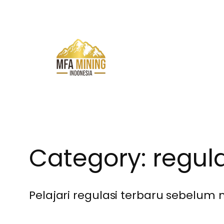
Skip
to
content
Category:
regul
Pelajari regulasi terbaru sebelu