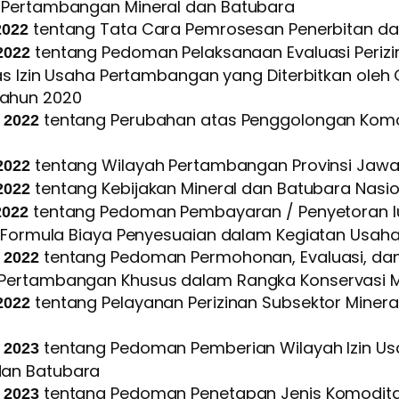
g Pertambangan Mineral dan Batubara
tentang Tata Cara Pemrosesan Penerbitan da
2022
tentang Pedoman Pelaksanaan Evaluasi Periz
2022
tas Izin Usaha Pertambangan yang Diterbitkan ole
ahun 2020
tentang Perubahan atas Penggolongan Komod
 2022
tentang Wilayah Pertambangan Provinsi Jawa
2022
tentang Kebijakan Mineral dan Batubara Nasio
2022
tentang Pedoman Pembayaran / Penyetoran Iura
2022
 / Formula Biaya Penyesuaian dalam Kegiatan Usa
tentang Pedoman Permohonan, Evaluasi, dan
 2022
 Pertambangan Khusus dalam Rangka Konservasi M
tentang Pelayanan Perizinan Subsektor Minera
2022
tentang Pedoman Pemberian Wilayah Izin Us
 202
3
dan Batubara
tentang Pedoman Penetapan Jenis Komoditas 
 2023