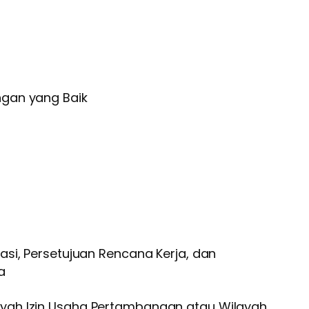
gan yang Baik
i, Persetujuan Rencana Kerja, dan
a
ah Izin Usaha Pertambangan atau Wilayah